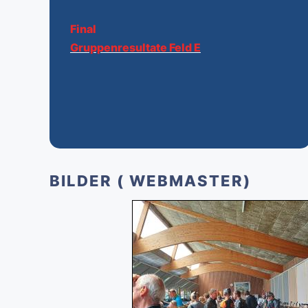
Final
Gruppenresultate Feld E
BILDER ( WEBMASTER)