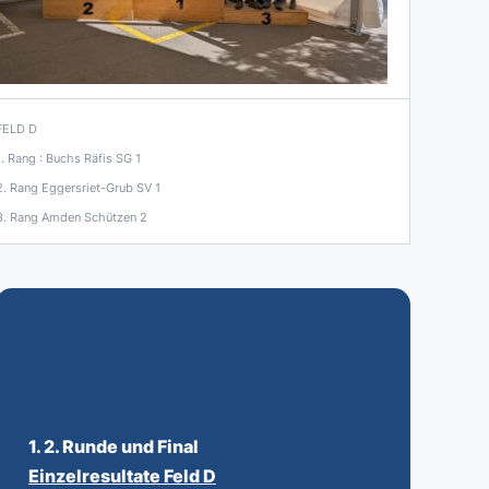
FELD D
1. Rang : Buchs Räfis SG 1
2. Rang Eggersriet-Grub SV 1
3. Rang Amden Schützen 2
1. 2. Runde und Final
Einzelresultate Feld D