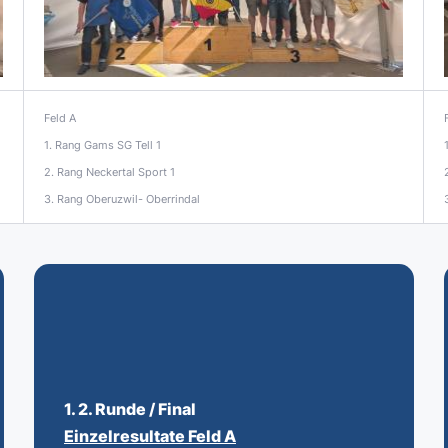
Feld A
1. Rang Gams SG Tell 1
2. Rang Neckertal Sport 1
3. Rang Oberuzwil- Oberrindal
1. 2. Runde
/
Final
Einzelresultate Feld
A