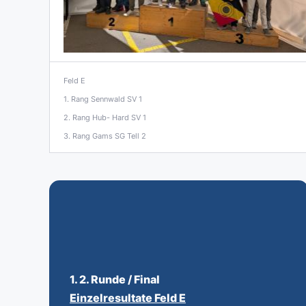
Feld E
1. Rang Sennwald SV 1
2. Rang Hub- Hard SV 1
3. Rang Gams SG Tell 2
1. 2. Runde
/
Final
Einzelresultate Feld E