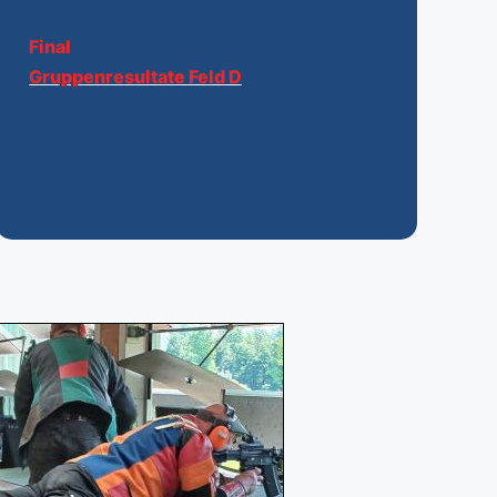
Final
Gruppenresultate Feld D