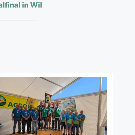
lfinal in Wil
__________________